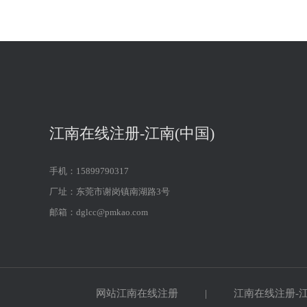
江南在线注册-江南(中国)
手机：15899790317
厂址：东莞市谢岗镇南湖路3号
邮箱：dglcc@pmkao.com
网站江南在线注册
|
江南在线注册-江